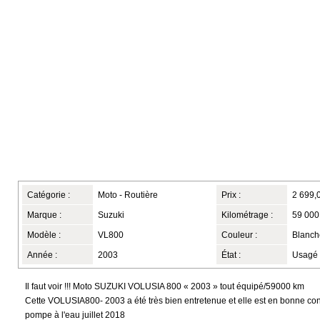
Catégorie :
Moto - Routière
Prix :
2 699,
Marque :
Suzuki
Kilométrage :
59 000
Modèle :
VL800
Couleur :
Blanch
Année :
2003
État :
Usagé
Il faut voir !!! Moto SUZUKI VOLUSIA 800 « 2003 » tout équipé/59000 km
Cette VOLUSIA800- 2003 a été très bien entretenue et elle est en bonne con
pompe à l'eau juillet 2018