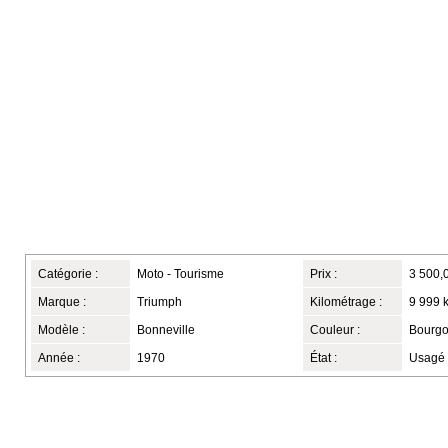
Catégorie :
Moto - Tourisme
Prix :
3 500,
Marque :
Triumph
Kilométrage :
9 999 
Modèle :
Bonneville
Couleur :
Bourg
Année :
1970
État :
Usagé