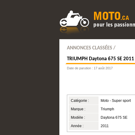
ANNONCES CLASSÉES /
TRIUMPH
Daytona 675 SE 201
Date de parution : 17 août 2017
Catégorie :
Moto - Super sport
Marque :
Triumph
Modèle :
Daytona 675 SE
Année :
2011