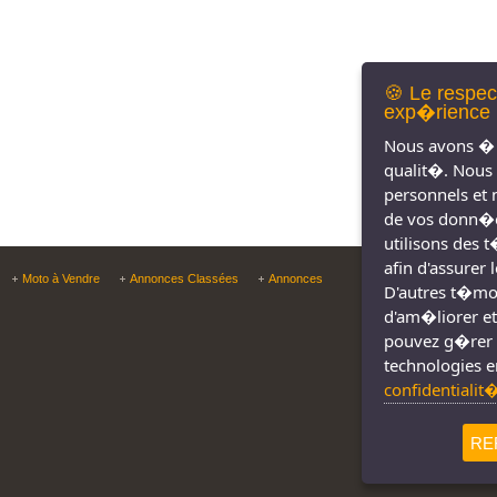
🍪 Le respec
exp�rience 
Nous avons � 
qualit�. Nous
personnels et 
de vos donn�e
utilisons des 
afin d'assurer
Copyright © Tous droit
Moto à Vendre
Annonces Classées
Annonces
D'autres t�moin
d'am�liorer et
pouvez g�rer 
technologies e
confidentialit
RE