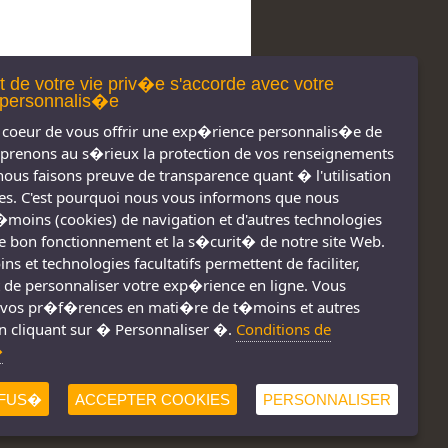
t de votre vie priv�e s'accorde avec votre
personnalis�e
coeur de vous offrir une exp�rience personnalis�e de
 prenons au s�rieux la protection de vos renseignements
nous faisons preuve de transparence quant � l'utilisation
s. C'est pourquoi nous vous informons que nous
t�moins (cookies) de navigation et d'autres technologies
 le bon fonctionnement et la s�curit� de notre site Web.
s réservés 2011-
Nous joindre
s et technologies facultatifs permettent de faciliter,
2026
Conditions d'utilisation
 de personnaliser votre exp�rience en ligne. Vous
vos pr�f�rences en mati�re de t�moins et autres
Consignes de sécurité
!
n cliquant sur � Personnaliser �.
Conditions de
�
FUS�
ACCEPTER COOKIES
PERSONNALISER