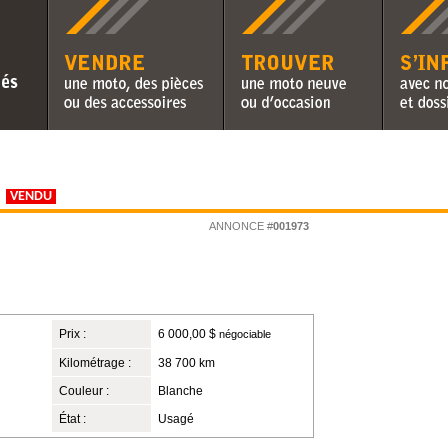
Vendre une moto, des pièces ou
Trouver une moto neuve ou
S'informer 
des accessoires
d'occasion
chroniques 
1
VENDU
ANNONCE #
001973
Prix :
6 000,00 $
négociable
Kilométrage :
38 700 km
Couleur :
Blanche
État :
Usagé