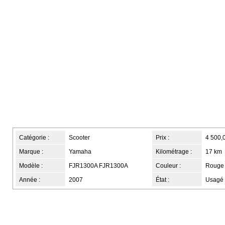
Catégorie :
Scooter
Prix :
4 500,
Marque :
Yamaha
Kilométrage :
17 km
Modèle :
FJR1300A FJR1300A
Couleur :
Rouge
Année :
2007
État :
Usagé