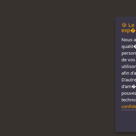
🍪 Le
exp�r
Nous a
qualit
person
de vos
utilis
afin d
D'autre
d'am�l
pouvez
techno
confid