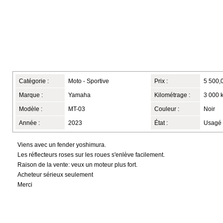
Catégorie :
Moto - Sportive
Prix :
5 500,
Marque :
Yamaha
Kilométrage :
3 000 
Modèle :
MT-03
Couleur :
Noir
Année :
2023
État :
Usagé
Viens avec un fender yoshimura.
Les réflecteurs roses sur les roues s'enlève facilement.
Raison de la vente: veux un moteur plus fort.
Acheteur sérieux seulement
Merci