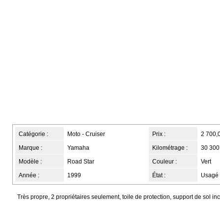
Catégorie :
Moto - Cruiser
Prix :
2 700,
Marque :
Yamaha
Kilométrage :
30 300
Modèle :
Road Star
Couleur :
Vert
Année :
1999
État :
Usagé
Très propre, 2 propriétaires seulement, toile de protection, support de sol in