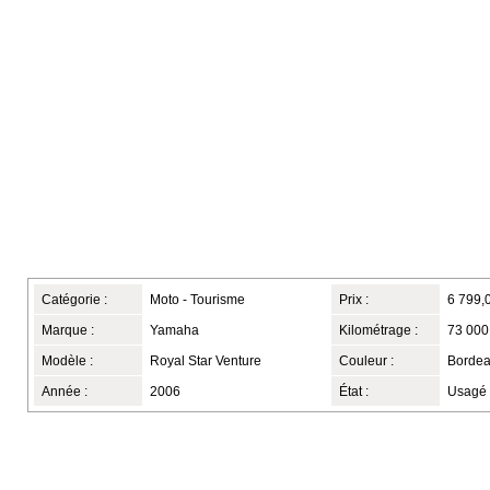
Catégorie :
Moto - Tourisme
Prix :
6 799,
Marque :
Yamaha
Kilométrage :
73 000
Modèle :
Royal Star Venture
Couleur :
Borde
Année :
2006
État :
Usagé