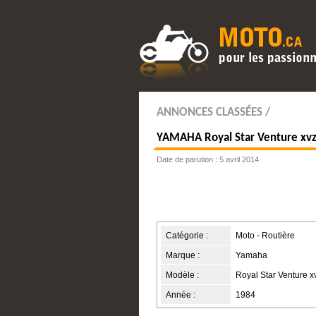
ANNONCES CLASSÉES /
YAMAHA
Royal Star Venture x
Date de parution : 5 avril 2014
Catégorie :
Moto - Routière
Marque :
Yamaha
Modèle :
Royal Star Venture 
Année :
1984