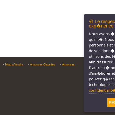
🍪 Le respec
exp�rience 
Nous avons � 
qualit�. Nous
personnels et 
de vos donn�e
utilisons des 
afin d'assurer
Copyright © Tous droit
Moto à Vendre
Annonces Classées
Annonces
D'autres t�moin
d'am�liorer et
pouvez g�rer 
technologies e
confidentialit
RE