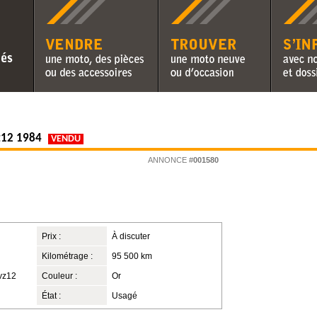
Vendre une moto, des pièces ou
Trouver une moto neuve ou
S'informer 
des accessoires
d'occasion
chroniques 
vz12 1984
VENDU
ANNONCE #
001580
Prix :
À discuter
Kilométrage :
95 500 km
xvz12
Couleur :
Or
État :
Usagé