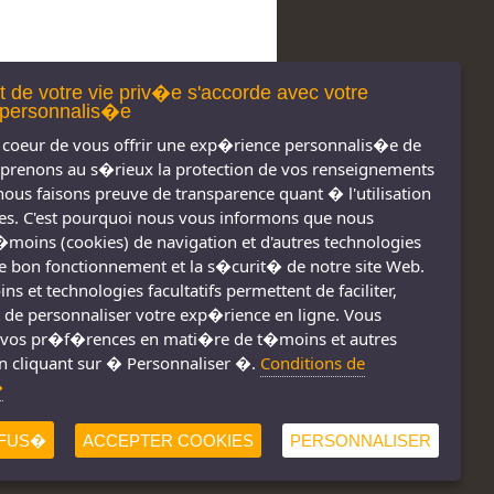
t de votre vie priv�e s'accorde avec votre
personnalis�e
coeur de vous offrir une exp�rience personnalis�e de
 prenons au s�rieux la protection de vos renseignements
nous faisons preuve de transparence quant � l'utilisation
s. C'est pourquoi nous vous informons que nous
t�moins (cookies) de navigation et d'autres technologies
 le bon fonctionnement et la s�curit� de notre site Web.
s réservés 2011-
Nous joindre
s et technologies facultatifs permettent de faciliter,
2026
Conditions d'utilisation
 de personnaliser votre exp�rience en ligne. Vous
vos pr�f�rences en mati�re de t�moins et autres
Consignes de sécurité
!
n cliquant sur � Personnaliser �.
Conditions de
�
FUS�
ACCEPTER COOKIES
PERSONNALISER