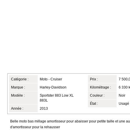
Catégorie :
Moto - Cruiser
Prix :
7 500,
Marque :
Harley-Davidson
Kilométrage :
6 330 
Modèle :
Sportster 883 Low XL
Couleur :
Noir
883L
État :
Usagé
Année :
2013
Belle moto bas millage amortisseur pour abaisser pour petite taille et une au
d'amortisseur pour la rehausser