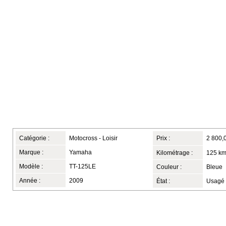
Catégorie :
Motocross - Loisir
Prix :
2 800,
Marque :
Yamaha
Kilométrage :
125 k
Modèle :
TT-125LE
Couleur :
Bleue
Année :
2009
État :
Usagé