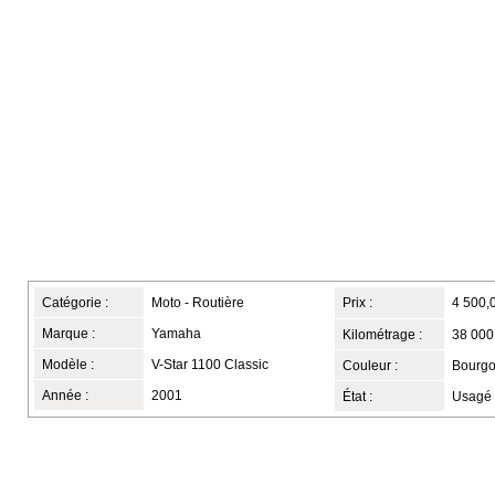
Catégorie :
Moto - Routière
Prix :
4 500,
Marque :
Yamaha
Kilométrage :
38 000
Modèle :
V-Star 1100 Classic
Couleur :
Bourgo
Année :
2001
État :
Usagé