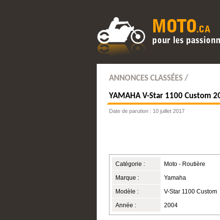
ANNONCES CLASSÉES /
YAMAHA
V-Star 1100 Custom 
Date de parution : 10 juillet 2017
Catégorie :
Moto - Routière
Marque :
Yamaha
Modèle :
V-Star 1100 Custom
Année :
2004