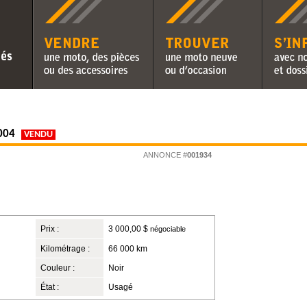
Vendre une moto, des pièces ou
Trouver une moto neuve ou
S'informer 
des accessoires
d'occasion
chroniques 
2004
VENDU
ANNONCE #
001934
Prix :
3 000,00 $
négociable
Kilométrage :
66 000 km
Couleur :
Noir
État :
Usagé