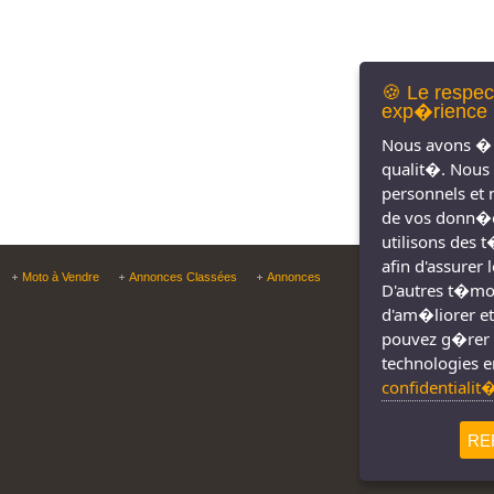
🍪 Le respec
exp�rience 
Nous avons � 
qualit�. Nous
personnels et 
de vos donn�e
utilisons des 
afin d'assurer
Copyright © Tous droit
Moto à Vendre
Annonces Classées
Annonces
D'autres t�moin
d'am�liorer et
pouvez g�rer 
technologies e
confidentialit
RE