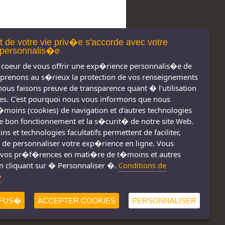
t de votre vie priv�e s'accorde avec votre
personnalis�e
coeur de vous offrir une exp�rience personnalis�e de
 prenons au s�rieux la protection de vos renseignements
nous faisons preuve de transparence quant � l'utilisation
s. C'est pourquoi nous vous informons que nous
t�moins (cookies) de navigation et d'autres technologies
 le bon fonctionnement et la s�curit� de notre site Web.
s réservés 2011-
Nous joindre
s et technologies facultatifs permettent de faciliter,
2026
Conditions d'utilisation
 de personnaliser votre exp�rience en ligne. Vous
vos pr�f�rences en mati�re de t�moins et autres
Consignes de sécurité
!
n cliquant sur � Personnaliser �.
Conditions de
�
FUS�
ACCEPTER COOKIES
PERSONNALISER