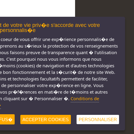
t de votre vie priv�e s'accorde avec votre
personnalis�e
coeur de vous offrir une exp�rience personnalis�e de
 prenons au s�rieux la protection de vos renseignements
nous faisons preuve de transparence quant � l'utilisation
s. C'est pourquoi nous vous informons que nous
t�moins (cookies) de navigation et d'autres technologies
 le bon fonctionnement et la s�curit� de notre site Web.
s réservés 2011-
Nous joindre
s et technologies facultatifs permettent de faciliter,
2026
Conditions d'utilisation
 de personnaliser votre exp�rience en ligne. Vous
vos pr�f�rences en mati�re de t�moins et autres
Consignes de sécurité
!
n cliquant sur � Personnaliser �.
Conditions de
�
FUS�
ACCEPTER COOKIES
PERSONNALISER