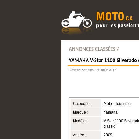
ANNONCES CLASSÉES /
YAMAHA
V-Star 1100 Silverado 
Date de parution : 30 août 2017
Catégorie :
Moto - Tourisme
Marque :
Yamaha
Modèle :
V-Star 1100 Silverad
classic
Année :
2009