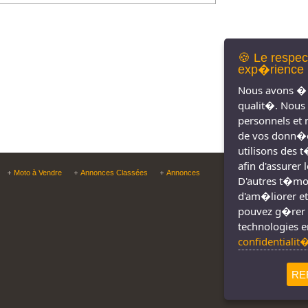
🍪 Le respec
exp�rience 
Nous avons � 
qualit�. Nous
personnels et 
de vos donn�e
utilisons des 
afin d'assurer
Copyright © Tous droit
Moto à Vendre
Annonces Classées
Annonces
D'autres t�moin
d'am�liorer et
pouvez g�rer 
technologies e
confidentialit
RE