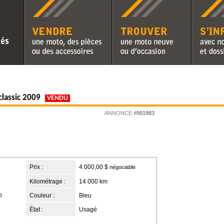
Vendre une moto, des pièces ou
Trouver une moto neuve ou
S'informer 
des accessoires
d'occasion
chroniques 
classic 2009
VENDU
ANNONCE #
001983
Prix :
4 000,00 $
négociable
Kilométrage :
14 000 km
o
Couleur :
Bleu
État :
Usagé