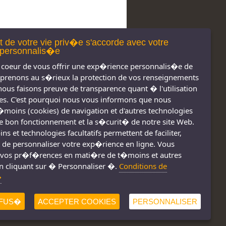
t de votre vie priv�e s'accorde avec votre
personnalis�e
coeur de vous offrir une exp�rience personnalis�e de
 prenons au s�rieux la protection de vos renseignements
nous faisons preuve de transparence quant � l'utilisation
s. C'est pourquoi nous vous informons que nous
t�moins (cookies) de navigation et d'autres technologies
 le bon fonctionnement et la s�curit� de notre site Web.
s réservés 2011-
Nous joindre
s et technologies facultatifs permettent de faciliter,
2026
Conditions d'utilisation
 de personnaliser votre exp�rience en ligne. Vous
vos pr�f�rences en mati�re de t�moins et autres
Consignes de sécurité
!
n cliquant sur � Personnaliser �.
Conditions de
�
FUS�
ACCEPTER COOKIES
PERSONNALISER