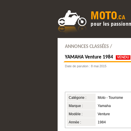
ANNONCES CLASSÉES /
YAMAHA
Venture 1984
VENDU
Date de parution : 8 mai 2015
Catégorie :
Moto - Tourisme
Marque :
Yamaha
Modèle :
Venture
Année :
1984