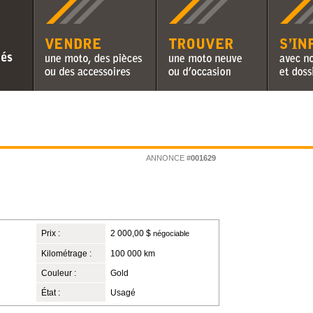
Vendre une moto, des pièces ou
Trouver une moto neuve ou
S'informer 
des accessoires
d'occasion
chroniques 
ANNONCE #
001629
Prix :
2 000,00 $
négociable
Kilométrage :
100 000 km
Couleur :
Gold
État :
Usagé