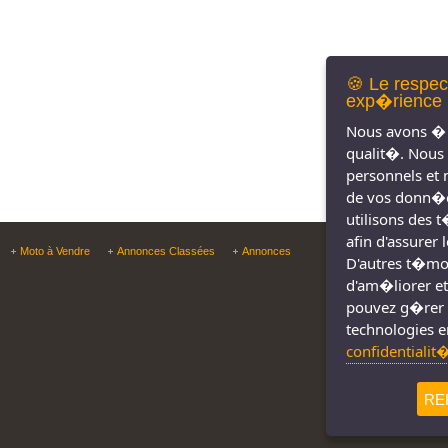
🍪 Le respec
exp�rience 
Nous avons � 
qualit�. Nous
personnels et 
de vos donn�e
utilisons des 
afin d'assurer
Copyright © Tous droit
Moto à Vendre
Annonces Classées
Annonces
D'autres t�moin
d'am�liorer et
pouvez g�rer 
technologies e
confidentialit
RE