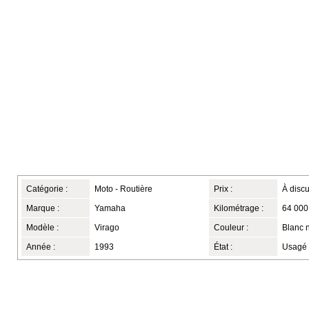
Catégorie :
Moto - Routière
Prix :
À discu
Marque :
Yamaha
Kilométrage :
64 000
Modèle :
Virago
Couleur :
Blanc n
Année :
1993
État :
Usagé