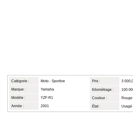
Catégorie :
Moto - Sportive
Prix :
3 000,
Marque :
Yamaha
Kilométrage :
100 00
Modèle :
YZF-R1
Couleur :
Rouge 
Année :
2001
État :
Usagé