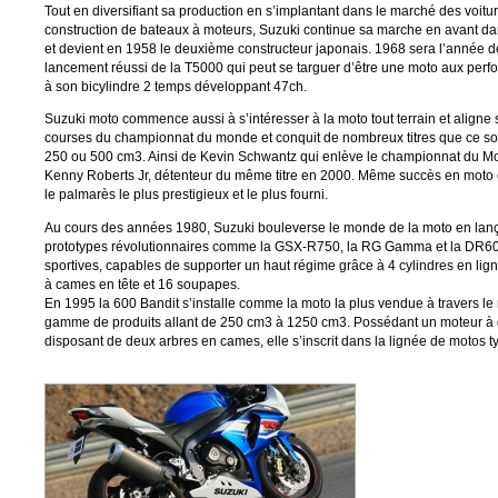
Tout en diversifiant sa production en s’implantant dans le marché des voitu
construction de bateaux à moteurs, Suzuki continue sa marche en avant da
et devient en 1958 le deuxième constructeur japonais. 1968 sera l’année d
lancement réussi de la T5000 qui peut se targuer d’être une moto aux per
à son bicylindre 2 temps développant 47ch.
Suzuki moto commence aussi à s’intéresser à la moto tout terrain et aligne
courses du championnat du monde et conquit de nombreux titres que ce soi
250 ou 500 cm3. Ainsi de Kevin Schwantz qui enlève le championnat du 
Kenny Roberts Jr, détenteur du même titre en 2000. Même succès en moto
le palmarès le plus prestigieux et le plus fourni.
Au cours des années 1980, Suzuki bouleverse le monde de la moto en lanç
prototypes révolutionnaires comme la GSX-R750, la RG Gamma et la DR60
sportives, capables de supporter un haut régime grâce à 4 cylindres en lig
à cames en tête et 16 soupapes.
En 1995 la 600 Bandit s’installe comme la moto la plus vendue à travers l
gamme de produits allant de 250 cm3 à 1250 cm3. Possédant un moteur à q
disposant de deux arbres en cames, elle s’inscrit dans la lignée de motos t