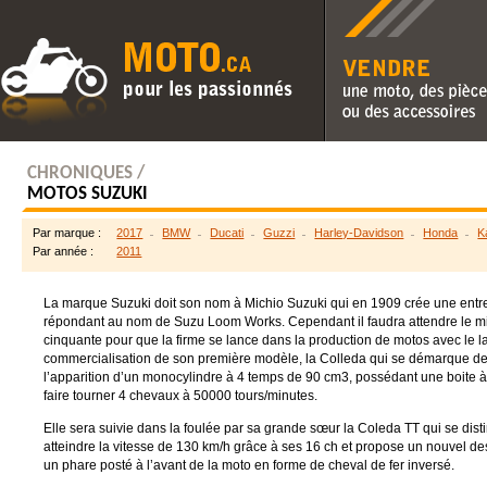
Vendre une moto, des pièc
des accessoires
CHRONIQUES /
MOTOS SUZUKI
Par marque :
2017
BMW
Ducati
Guzzi
Harley-Davidson
Honda
K
Par année :
2011
La marque Suzuki doit son nom à Michio Suzuki qui en 1909 crée une entrep
répondant au nom de Suzu Loom Works. Cependant il faudra attendre le m
cinquante pour que la firme se lance dans la production de motos avec le l
commercialisation de son première modèle, la Colleda qui se démarque de
l’apparition d’un monocylindre à 4 temps de 90 cm3, possédant une boite à
faire tourner 4 chevaux à 50000 tours/minutes.
Elle sera suivie dans la foulée par sa grande sœur la Coleda TT qui se dis
atteindre la vitesse de 130 km/h grâce à ses 16 ch et propose un nouvel de
un phare posté à l’avant de la moto en forme de cheval de fer inversé.